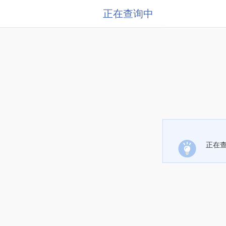
正在查询中
正在