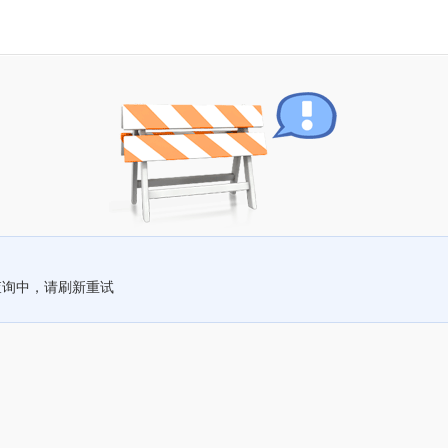
查询中，请刷新重试