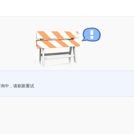
查询中，请刷新重试