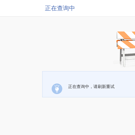
正在查询中
正在查询中，请刷新重试